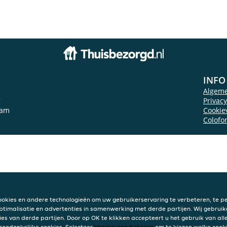
INFO
Algem
7
Privac
dam
Cookie
Colofo
ookies en andere technologieën om uw gebruikerservaring te verbeteren, te pe
ptimalisatie en advertenties in samenwerking met derde partijen. Wij gebruik
ies van derde partijen. Door op OK te klikken accepteert u het gebruik van alle
 noodzakelijke cookies. Selecteer
Voorkeuren beheren
om te kiezen welke cooki