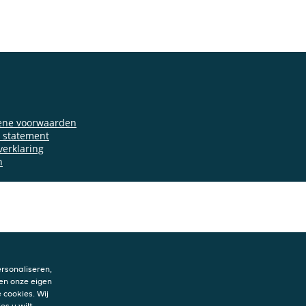
ene voorwaarden
y statement
verklaring
n
rsonaliseren,
en onze eigen
 cookies. Wij
es u wilt