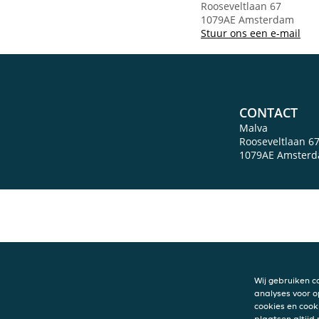
Rooseveltlaan 67
1079AE Amsterdam
Stuur ons een e-mail
CONTACT
Malva
Rooseveltlaan 6
1079AE
Amster
Wij gebruiken c
analyses voor o
cookies en cook
plaatsen altijd